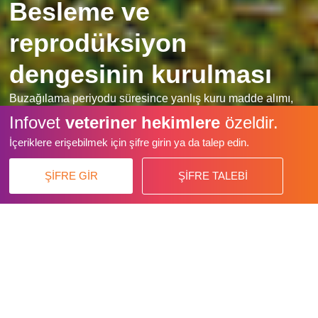
Besleme ve
reprodüksiyon
dengesinin kurulması
Buzağılama periyodu süresince yanlış kuru madde alımı,
karaciğeri yoran besinlerin kullanımı, buzağılama sonrası
Infovet
veteriner hekimlere
özeldir.
vücut kondisyon kaybı ve daha birçoğu... Sürüde dengeyi
İçeriklere erişebilmek için şifre girin ya da talep edin.
sağlamak, başarılı yavrulama ve beslemeyi sağlamak için
dikkat edilmelidir.
ŞİFRE GİR
ŞİFRE TALEBİ