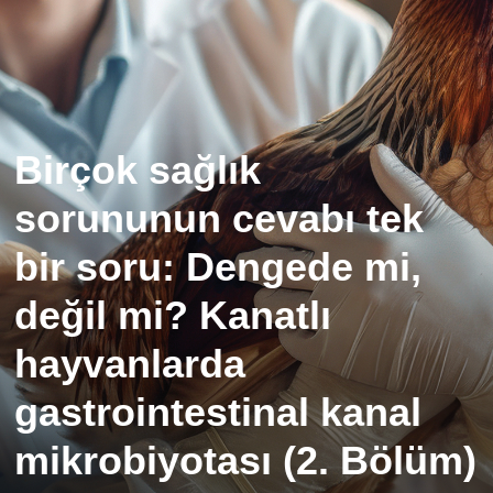
Birçok sağlık
sorununun cevabı tek
bir soru: Dengede mi,
değil mi? Kanatlı
hayvanlarda
gastrointestinal kanal
mikrobiyotası (2. Bölüm)