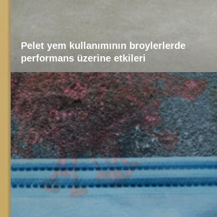
Pelet yem kullanımının broylerlerde
performans üzerine etkileri