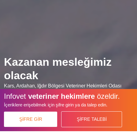
Kazanan mesleğimiz
olacak
Kars, Ardahan, Iğdır Bölgesi Veteriner Hekimleri Odası
Yönetim Kurulu, bölge veteriner hekimlerinin sorunlarını
Infovet
veteriner hekimlere
özeldir.
çözmek için birlikte canla başla çalışmaya devam ediyor.
İçeriklere erişebilmek için şifre girin ya da talep edin.
Yaşanan olumsuzluklara rağmen sonunda kazanan
mesleğimiz olacak diyor.
ŞİFRE GİR
ŞİFRE TALEBİ