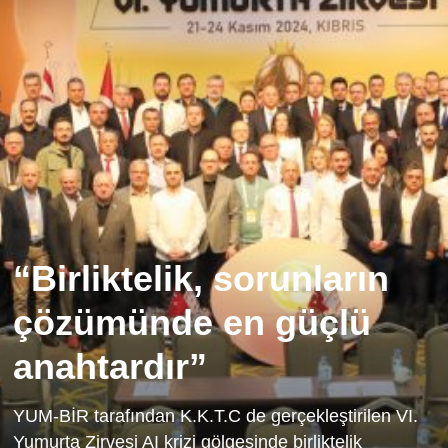
“Birliktelik, sorunların
çözümünde en güçlü
anahtardır”
YUM-BİR tarafından K.K.T.C de gerçekleştirilen VI.
Yumurta Zirvesi AI krizi gölgesinde birliktelik