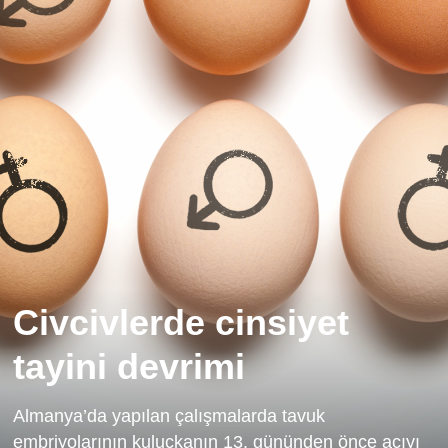
Civcivlerde cinsiyet
tayini devrimi
Almanya’da yapılan çalışmalarda tavuk
embriyolarının kuluçkanın 13. gününden önce acıyı