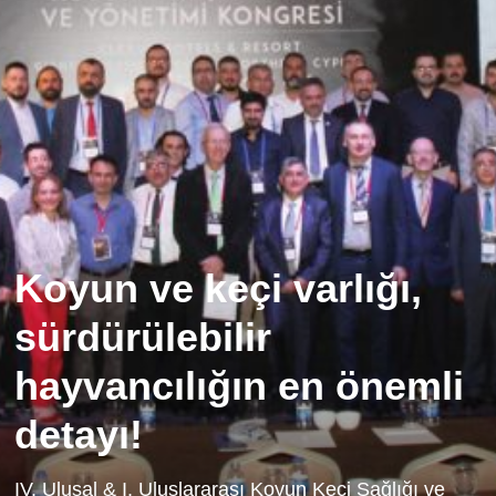
Koyun ve keçi varlığı,
sürdürülebilir
hayvancılığın en önemli
detayı!
IV. Ulusal & I. Uluslararası Koyun Keçi Sağlığı ve