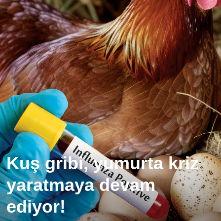
Kuş gribi, yumurta kriz
yaratmaya devam
ediyor!