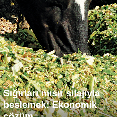
Sığırları mısır silajıyla
beslemek: Ekonomik
çözüm