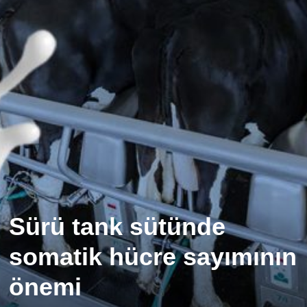
Sürü tank sütünde
somatik hücre sayımının
önemi