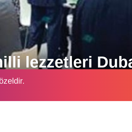
lli lezzetleri Dub
rini buluşturan Gulfood Dubai Fuarı, markalaşmanın 
özeldir.
İçeriği görüntüleyebilmek için lütfen şifre girişi yapın.