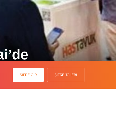
ai’de
ve küresel bilinirliğin de önünü
ŞİFRE GİR
ŞİFRE TALEBİ