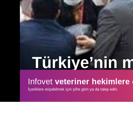
Türkiye’nin mi
Dünyanın her tarafından sektör liderle
Infovet
veteriner hekimlere
açıyor.
İçeriklere erişebilmek için şifre girin ya da talep edin.