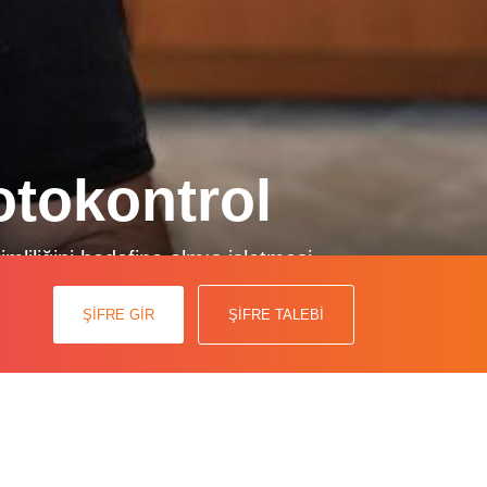
otokontrol
liliğini hedefine almış işletmesi
öportajımızda sağlıklı toplumların
ış olduk.
ŞİFRE GİR
ŞİFRE TALEBİ