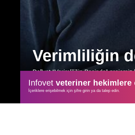
Verimliliğin 
Dollvet “Verimliliğin Peşinde” projemi
BNG Tarım’ın deneyimli yöneticisi Veter
Infovet
veteriner hekimlere
gelişebilmesi için sağlıklı hayvanların 
İçeriklere erişebilmek için şifre girin ya da talep edin.