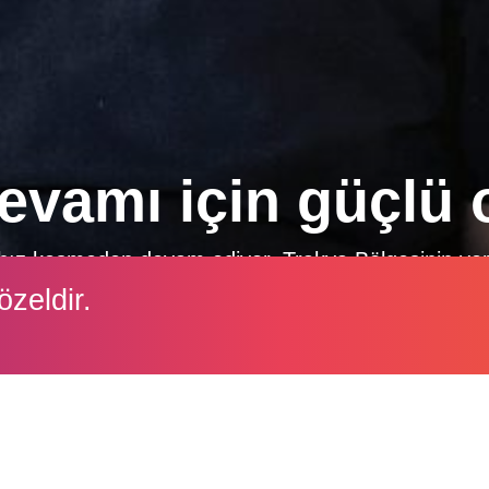
devamı için güçlü 
z hız kesmeden devam ediyor. Trakya Bölgesinin verim
iner Hekim Alaattin Özbey ile gerçekleştirdiğimiz r
özeldir.
yetiştirilebilmesinin önemini bir kez daha vurgulanm
İçeriği görüntüleyebilmek için lütfen şifre girişi yapın.