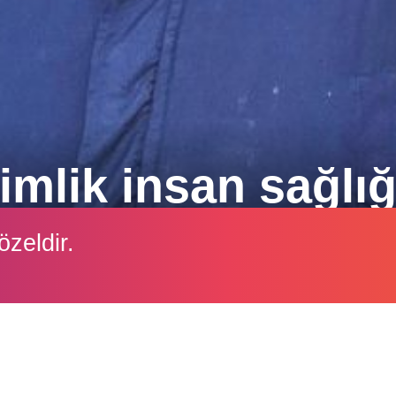
imlik insan sağlığ
ı, 15 yıllık tecrübesiyle işletme hekimliğinde karşı
özeldir.
i okurlarımızla paylaşıyor.
İçeriği görüntüleyebilmek için lütfen şifre girişi yapın.