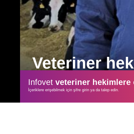
Veteriner hek
Deneyimli Veteriner Hekim Semih Şalgamc
Infovet
veteriner hekimlere
direncine karşı sürdürülebilir çözümler
İçeriklere erişebilmek için şifre girin ya da talep edin.