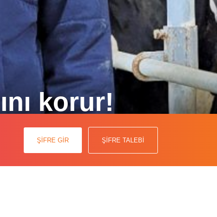
ını korur!
laştığı zorlukları ve antibiyotik
ŞİFRE GİR
ŞİFRE TALEBİ