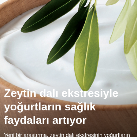
Zeytin dalı ekstresiyle
yoğurtların sağlık
faydaları artıyor
Yeni bir araştırma, zeytin dalı ekstresinin yoğurtların