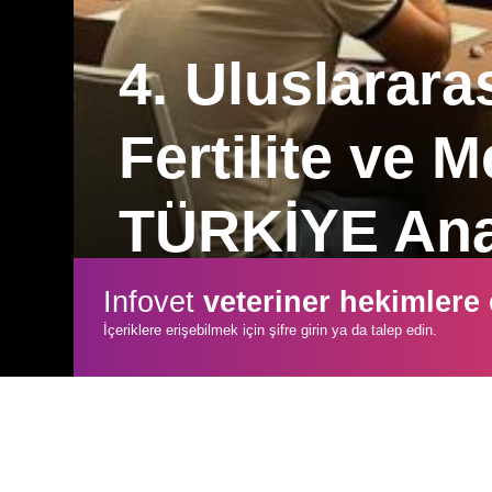
4. Uluslarara
Fertilite ve
TÜRKİYE Ana
4. Uluslararası Çiftlik Hayvanlarında
Infovet
veteriner hekimlere
Kongreye, başta TÜRKİYE olmak üzere
İçeriklere erişebilmek için şifre girin ya da talep edin.