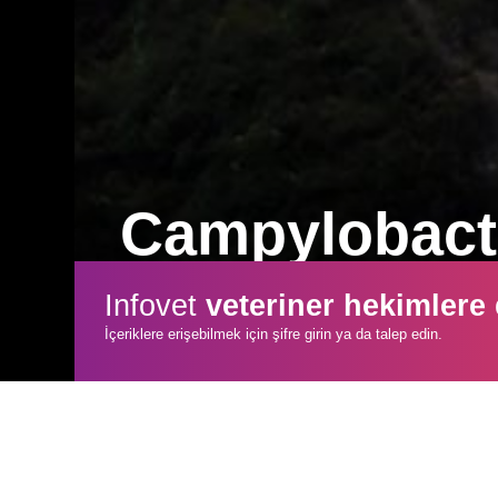
Campylobact
İşletmelerde büyük çapta hasara neden 
Infovet
veteriner hekimlere
campylobacteriosistir. Kontaminasyonl
İçeriklere erişebilmek için şifre girin ya da talep edin.