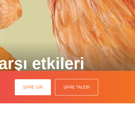
rşı etkileri
ışır ancak antibiyotiklerin olası yan
ŞİFRE GİR
ŞİFRE TALEBİ