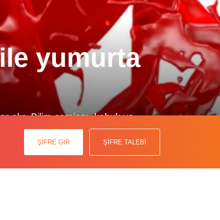
ile yumurta
yer alır. Bilim camiası, kabuk ve
maları ile ilgili yoğun çalışmalar
ŞİFRE GİR
ŞİFRE TALEBİ