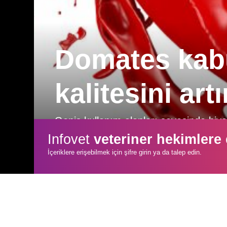
Domates kabu
kalitesini art
Geniş kullanım alanları sayesinde biyolo
küspe gibi atık olarak değerlendirilen ü
Infovet
veteriner hekimlere
sürdürmektedir.
İçeriklere erişebilmek için şifre girin ya da talep edin.