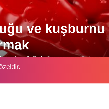
ğu ve kuşburnu 
ırmak
jik atıklar sürdürülebilir yaşamın çeşitli alanında 
rünlerin özellikle hayvancılık ekonomisine kazandırıl
özeldir.
İçeriği görüntüleyebilmek için lütfen şifre girişi yapın.