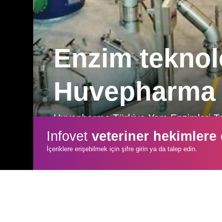
Enzim teknol
Huvepharma
Huvepharma Türkiye Yem Enzimleri Tek
ile en iyi enzim portföyünü üretmeye
Infovet
veteriner hekimlere
yaparken dikkat edilmesi gereken deta
İçeriklere erişebilmek için şifre girin ya da talep edin.