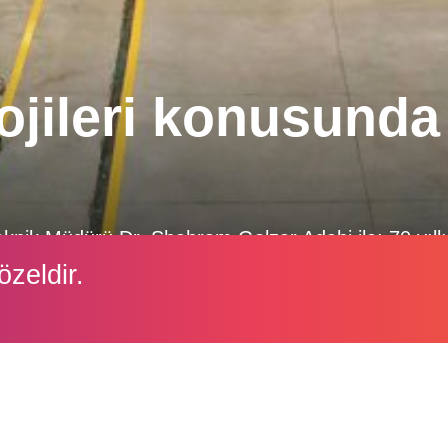
ojileri konusunda
nik Müdürü Dr. Shahram Golzar Adabi ile; 70 yıll
 ODAKLANAN Huvepharma’nın yem enzimleri alanınd
özeldir.
yları konuştuk.
İçeriği görüntüleyebilmek için lütfen şifre girişi yapın.