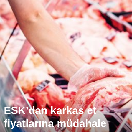
ESK’dan karkas et
fiyatlarına müdahale