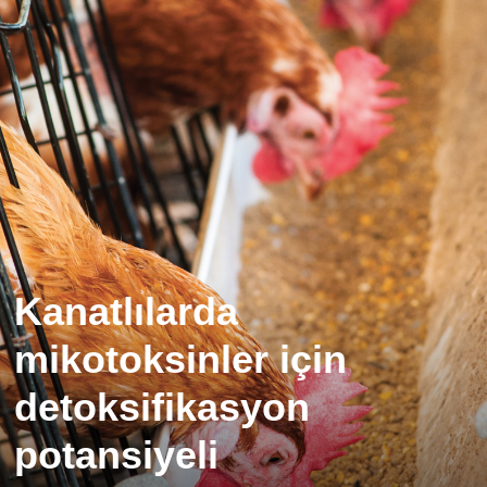
Kanatlılarda
mikotoksinler için
detoksifikasyon
potansiyeli