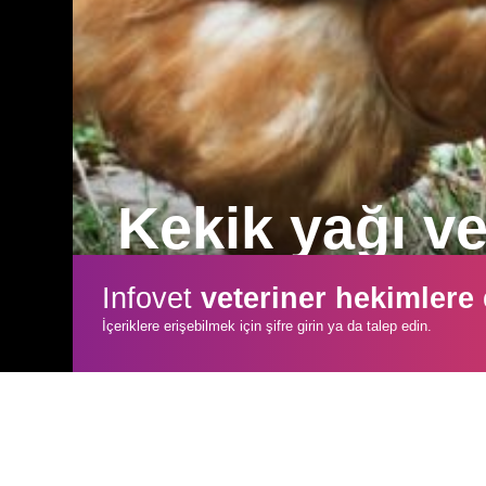
Kekik yağı ve
Kekik yağı, antimikrobiyal, antifungal, a
Infovet
veteriner hekimlere
2050 yılına kadar insan ölümlerinin en
İçeriklere erişebilmek için şifre girin ya da talep edin.