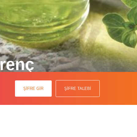
irenç
t çekiyor. Antimikrobiyal direncin,
ŞİFRE GİR
ŞİFRE TALEBİ