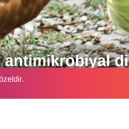
 antimikrobiyal d
nti-inflamatuar ve antihelmintik özellikleri ile dikka
özeldir.
 büyük nedeni olması bekleniyor.
İçeriği görüntüleyebilmek için lütfen şifre girişi yapın.