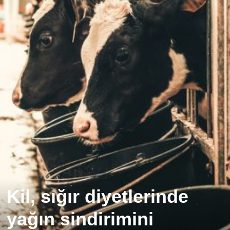
Kil, sığır diyetlerinde
yağın sindirimini