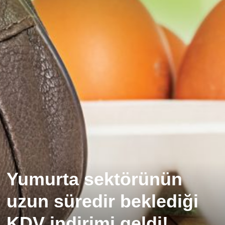
Yumurta sektörünün
uzun süredir beklediği
KDV indirimi geldi!