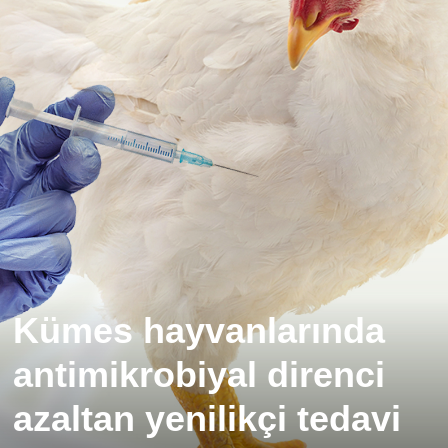
Kümes hayvanlarında
antimikrobiyal direnci
azaltan yenilikçi tedavi