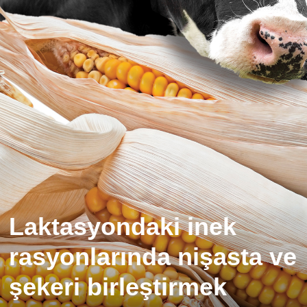
Laktasyondaki inek
rasyonlarında nişasta ve
şekeri birleştirmek