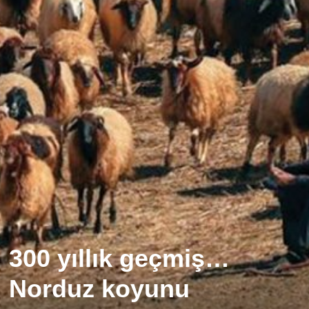
300 yıllık geçmiş…
Norduz koyunu