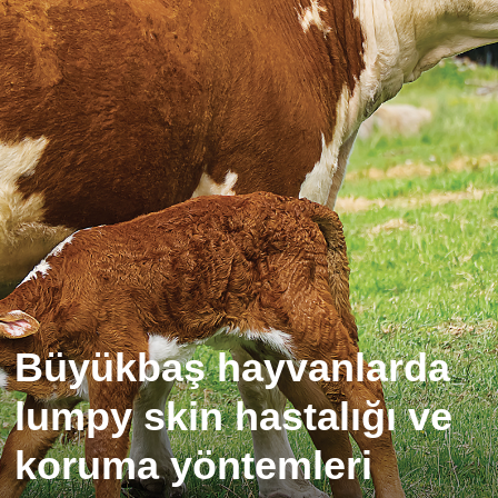
Büyükbaş hayvanlarda
lumpy skin hastalığı ve
koruma yöntemleri