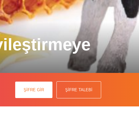
yileştirmeye
antifungal ve immünomodülatör
ŞİFRE GİR
ŞİFRE TALEBİ