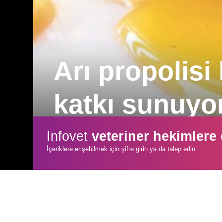
Arı propolisi
katkı sunuyo
Önceki araştırmalar, propolisin antimik
Infovet
veteriner hekimlere
özellikleri içeren özel özelliklere sahip
İçeriklere erişebilmek için şifre girin ya da talep edin.