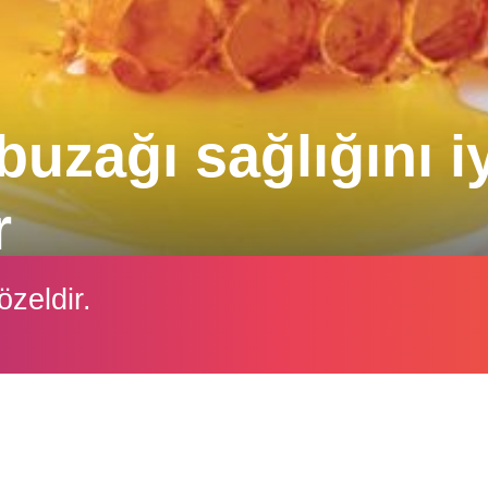
 buzağı sağlığını i
r
robiyal, antiinflamatuvar, antioksidan, antiviral, 
özeldir.
 olduğunu göstermiştir.
İçeriği görüntüleyebilmek için lütfen şifre girişi yapın.