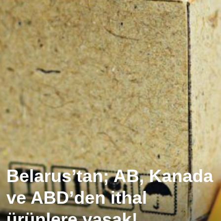
Belarus’tan; AB, Kanada
ve ABD’den ithal
ürünlere yasak!