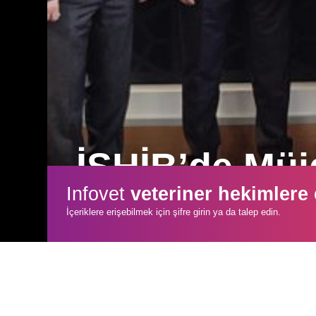
İSHİB’de Müj
Infovet
veteriner hekimlere
Listesinin tamamına yakınını koruyan Müj
İçeriklere erişebilmek için şifre girin ya da talep edin.