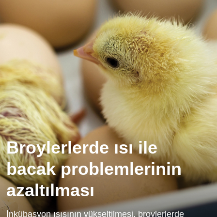
Broylerlerde ısı ile
bacak problemlerinin
azaltılması
İnkübasyon ısısının yükseltilmesi, broylerlerde