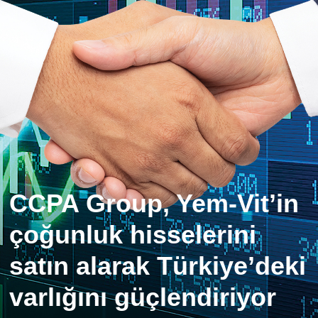
CCPA Group, Yem-Vit’in
çoğunluk hisselerini
satın alarak Türkiye’deki
varlığını güçlendiriyor