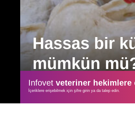
Hassas bir kü
mümkün mü
veriye dayalı bir şekilde kanatlı hayvanl
Infovet
veteriner hekimlere
yaklaşımlar sunmayı amaçlayan İsviçreli
İçeriklere erişebilmek için şifre girin ya da talep edin.