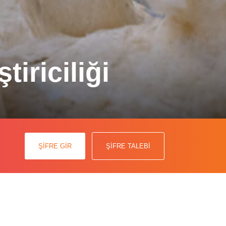
iriciliği
ket teknolojisine farklı yenilikçi
ŞİFRE GİR
ŞİFRE TALEBİ