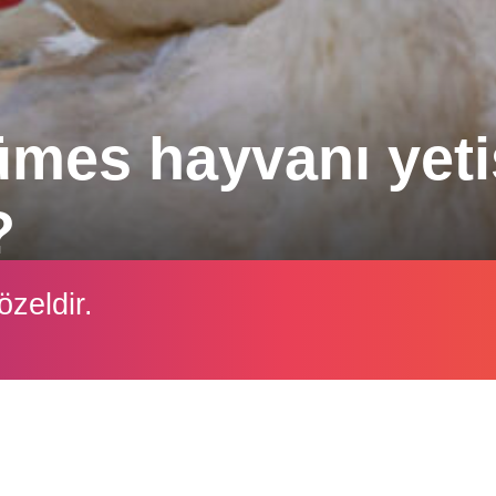
mes hayvanı yetişt
?
arı bireysel bir şekilde ele almaya izin veren ve hare
özeldir.
 araştırmacılarla ve bilim insanları ile tanışın.
İçeriği görüntüleyebilmek için lütfen şifre girişi yapın.