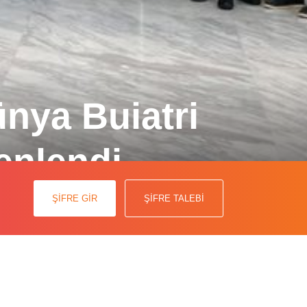
nya Buiatri
enlendi
00’i aşkın veteriner hekim katıldı.
ŞİFRE GİR
ŞİFRE TALEBİ