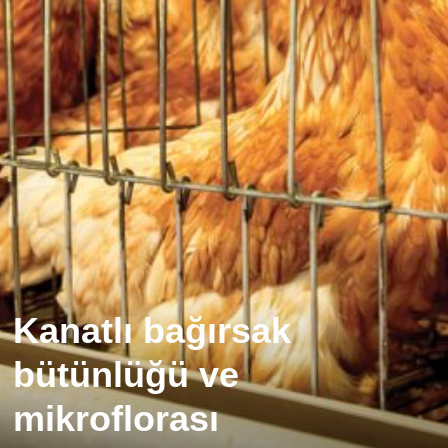
Kanatlı bağırsak
bütünlüğü ve
mikroflorası