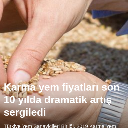
Karma yem fiyatları son
10 yılda dramatik artış
sergiledi
Türkiye Yem Sanayicileri Birliği, 2019 Karma Yem