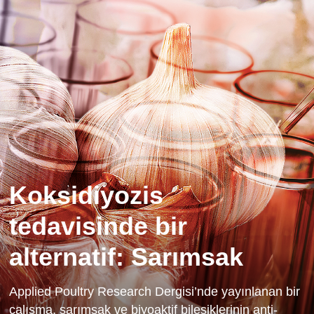
Koksidiyozis
tedavisinde bir
alternatif: Sarımsak
Applied Poultry Research Dergisi’nde yayınlanan bir
çalışma, sarımsak ve biyoaktif bileşiklerinin anti-