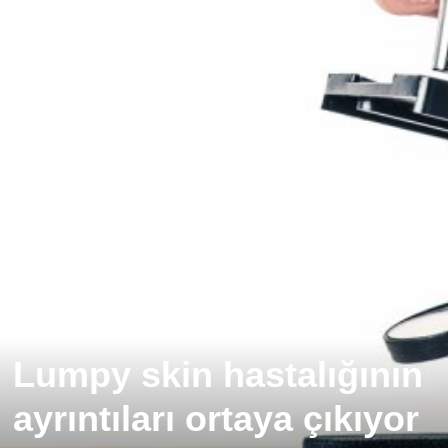
Lumpy skin hastalığının
ayrıntıları ortaya çıkıyor