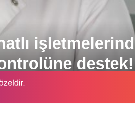
atlı işletmelerin
ontrolüne destek!
ol noktaları tespit edip belirli periyotlarda numune
özeldir.
tler öneriyor.
İçeriği görüntüleyebilmek için lütfen şifre girişi yapın.