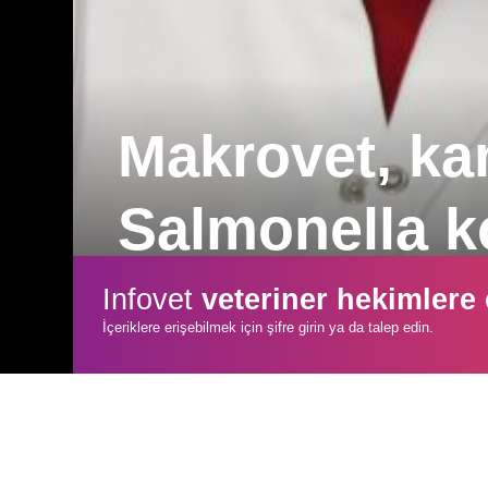
Makrovet, kan
Salmonella k
Makrovet, işletmelere özel kritik kontr
Infovet
veteriner hekimlere
riskleri tespit ediyor ve düzeltici faaliye
İçeriklere erişebilmek için şifre girin ya da talep edin.