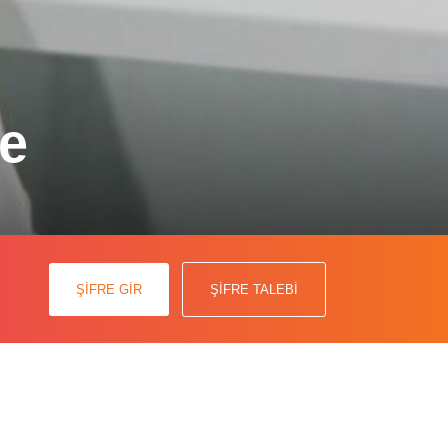
de
ler alarak Salmonella spp düzeyinde
ŞİFRE GİR
ŞİFRE TALEBİ