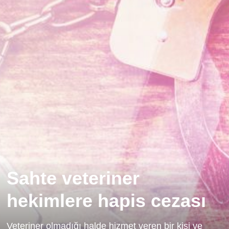
Sahte veteriner
hekimlere hapis cezası
Veteriner olmadığı halde hizmet veren bir kişi ve