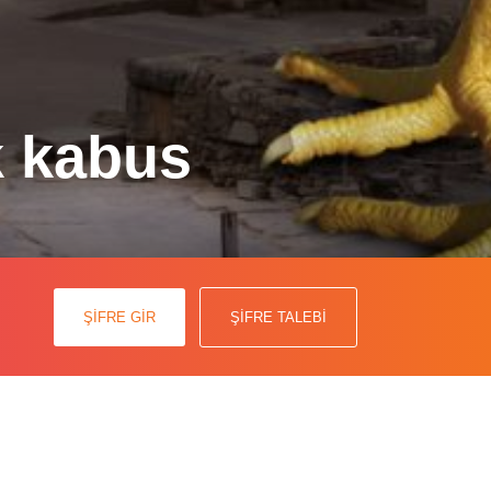
k kabus
mizle Salmonella enfeksiyonları ile
ŞİFRE GİR
ŞİFRE TALEBİ