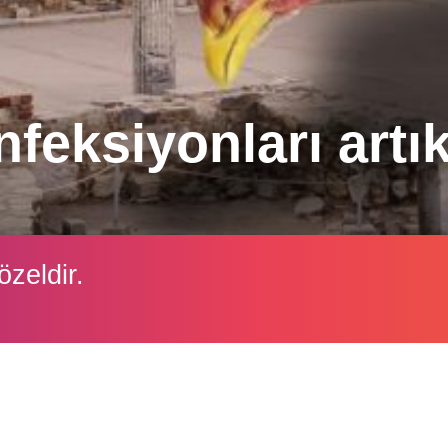
feksiyonları artı
jenin başlangıcını yapıyoruz ve sahadaki hekimleri
özeldir.
İçeriği görüntüleyebilmek için lütfen şifre girişi yapın.