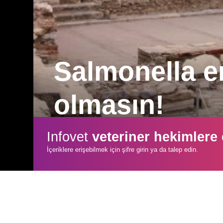
Salmonella en
olmasın!
Güneşli sponsorluğunda yepyeni bir pro
Infovet
veteriner hekimlere
mücadele deneyimlerini konuşuyoruz.
İçeriklere erişebilmek için şifre girin ya da talep edin.