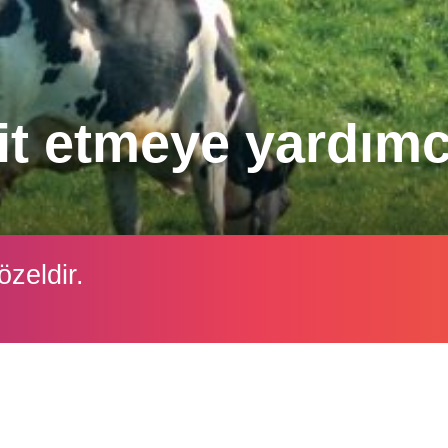
it etmeye yardımc
mli süt ineklerinde görülen subakut rumen asidozu
özeldir.
İçeriği görüntüleyebilmek için lütfen şifre girişi yapın.