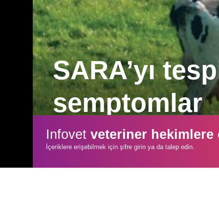
SARA’yı tesp
semptomlar
Erken ve orta laktasyonda yüksek veri
Infovet
veteriner hekimlere
etmenin yollarını paylaşıyoruz.
İçeriklere erişebilmek için şifre girin ya da talep edin.