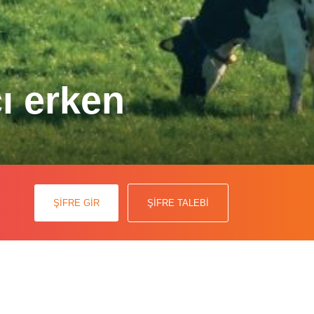
ı erken
 (SARA)’yı erken safhada tespit
ŞİFRE GİR
ŞİFRE TALEBİ