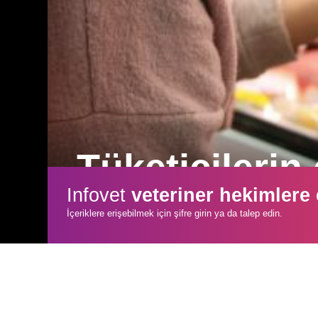
Tüketicilerin
Infovet
veteriner hekimlere
Tek Sağlık vizyonu, hayvansal protein 
İçeriklere erişebilmek için şifre girin ya da talep edin.