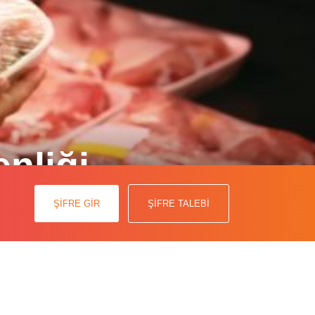
enliği
yor.
ŞİFRE GİR
ŞİFRE TALEBİ