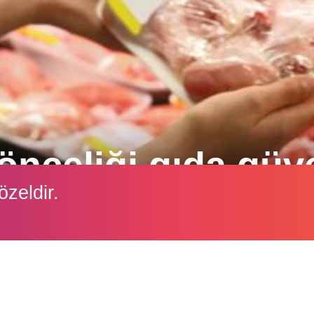
 önceliği gıda güv
özeldir.
tüketiminin artması açısından önemli fırsatlar sunu
İçeriği görüntüleyebilmek için lütfen şifre girişi yapın.