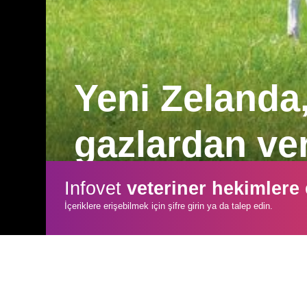
Yeni Zelanda,
gazlardan ver
Yeni Zelanda’da hükümet, iklim değişikl
Infovet
veteriner hekimlere
kaynaklanan sera gazı emisyonlarını ve
İçeriklere erişebilmek için şifre girin ya da talep edin.