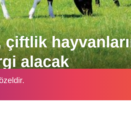
 çiftlik hayvanları
gi alacak
iğiyle mücadeleye yönelik tartışmalı bir tasarının p
özeldir.
rgilendirmeye yönelik bir plan açıkladı.
İçeriği görüntüleyebilmek için lütfen şifre girişi yapın.