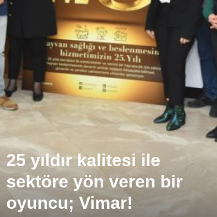
25 yıldır kalitesi ile
sektöre yön veren bir
oyuncu; Vimar!