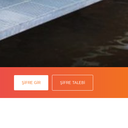
iftlik projesini gerçekleştirerek
ŞİFRE GİR
ŞİFRE TALEBİ