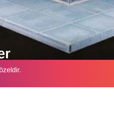
er
 FloatIng Farms, Rotterdam şehir limanında Yüzen Ç
özeldir.
İçeriği görüntüleyebilmek için lütfen şifre girişi yapın.