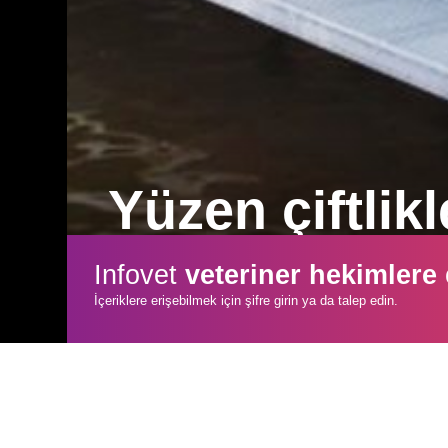
Yüzen çiftlikl
İnovasyon platformu KIp van Oranje ve
Infovet
veteriner hekimlere
yeni bir çağın kapısını araladı.
İçeriklere erişebilmek için şifre girin ya da talep edin.