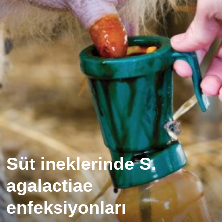
Süt ineklerinde S.
agalactiae
enfeksiyonları