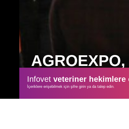
AGROEXPO, bu
Türkiye’nin en büyük, Avrupa’nın ise dö
Infovet
veteriner hekimlere
Fuarı AGROEXPO’nun 20.si rekor katı
İçeriklere erişebilmek için şifre girin ya da talep edin.