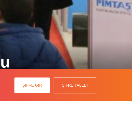
tu
an Uluslararası Tarım ve Hayvancılık
ŞİFRE GİR
ŞİFRE TALEBİ