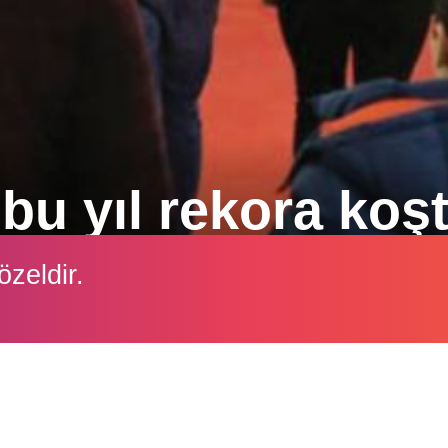
 yıl rekora koş
rt büyük tarım fuarından biri olma özelliğini taşıy
özeldir.
lıma sahne oldu.
İçeriği görüntüleyebilmek için lütfen şifre girişi yapın.