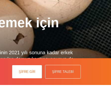
lemek için
inin 2021 yılı sonuna kadar erkek
 yapılan domuz kastrasyonunun da
osunun test edilmesine olanak
k için çeşitli teknolojiler […]
ŞİFRE GİR
ŞİFRE TALEBİ